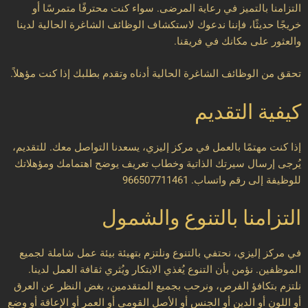
التزامنا بالتميز في رعاية المرضى. سواء كنت محترفًا متمرسًا أو
خريجًا حديثًا، فإننا ندعوك لاستكشاف الوظائف الشاغرة الحالية لدينا
والعثور على مكانك في فريقنا.
تحقق من الوظائف الشاغرة الحالية أدناه وتقدم بطلبك إذا كنت مؤهلاً.
كيفية التقديم
إذا كنت مهتمًا بالعمل في مركز إليزي، يسعدنا التواصل معك. للتقديم،
يُرجى إرسال سيرتك الذاتية وخطاب تعريف يوضح اهتمامك ومؤهلاتك
للوظيفة إلى رقم واتساب.
966507711461
التزامنا بالتنوع والشمول
في مركز إليزي، نحتفي بالتنوع ونلتزم بتهيئة بيئة عمل شاملة لجميع
الموظفين. نؤمن بأن التنوع يُغذي الابتكار ويُثري ثقافة العمل لدينا.
نلتزم بتكافؤ الفرص، ونرحب بجميع المتقدمين، بغض النظر عن العرق
أو اللون أو الدين أو الجنس أو الأصل القومي أو العمر أو الإعاقة أو وضع